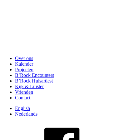
Over ons
Kalender
Projecten
B’Rock Encounters
B’Rock Huisartiest
Kijk & Luister
Vrienden
Contact
English
Nederlands