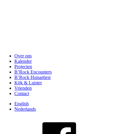
Over ons
Kalender
Projecten
B’Rock Encounters
B’Rock Huisartiest
Kijk & Luister
Vrienden
Contact
English
Nederlands